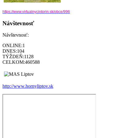
https://www.virtualnycintorin.
sk/obce/996
Návštevnosť
Návštevnosť:
ONLINE:
1
DNES:
104
TÝŽDEŇ:
1128
CELKOM:
460588
http://www.hornyliptov.sk