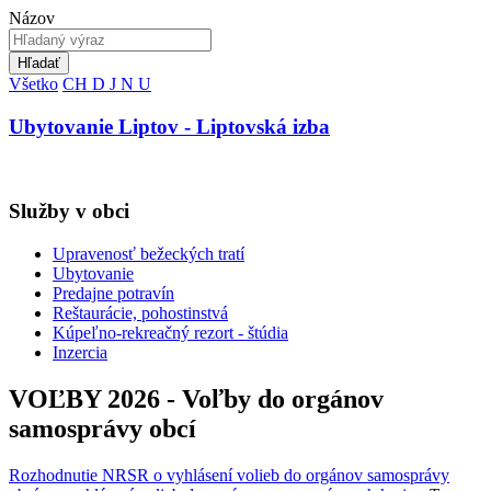
Názov
Hľadať
Všetko
CH
D
J
N
U
Ubytovanie Liptov - Liptovská izba
Služby v obci
Upravenosť bežeckých tratí
Ubytovanie
Predajne potravín
Reštaurácie, pohostinstvá
Kúpeľno-rekreačný rezort - štúdia
Inzercia
VOĽBY 2026 - Voľby do orgánov
samosprávy obcí
Rozhodnutie NRSR o vyhlásení volieb do orgánov samosprávy