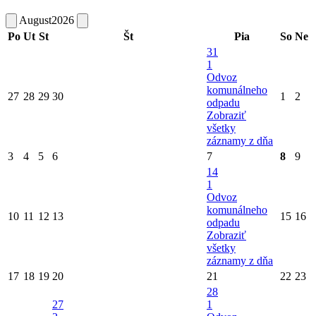
August
2026
Po
Ut
St
Št
Pia
So
Ne
31
1
Odvoz
komunálneho
27
28
29
30
1
2
odpadu
Zobraziť
všetky
záznamy z dňa
3
4
5
6
7
8
9
14
1
Odvoz
komunálneho
10
11
12
13
15
16
odpadu
Zobraziť
všetky
záznamy z dňa
17
18
19
20
21
22
23
28
27
1