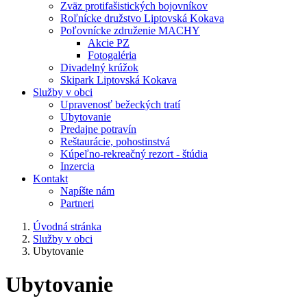
Zväz protifašistických bojovníkov
Roľnícke družstvo Liptovská Kokava
Poľovnícke združenie MACHY
Akcie PZ
Fotogaléria
Divadelný krúžok
Skipark Liptovská Kokava
Služby v obci
Upravenosť bežeckých tratí
Ubytovanie
Predajne potravín
Reštaurácie, pohostinstvá
Kúpeľno-rekreačný rezort - štúdia
Inzercia
Kontakt
Napíšte nám
Partneri
Úvodná stránka
Služby v obci
Ubytovanie
Ubytovanie