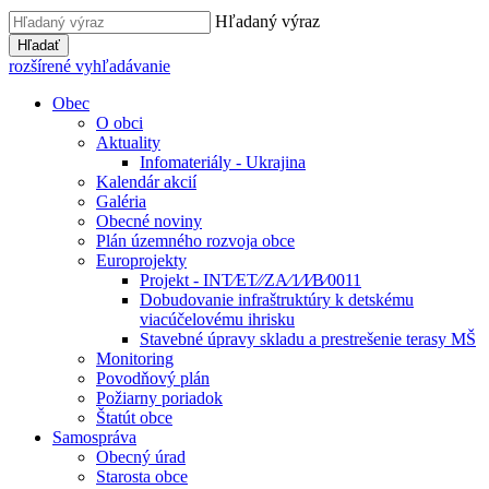
Hľadaný výraz
Hľadať
rozšírené vyhľadávanie
Obec
O obci
Aktuality
Infomateriály - Ukrajina
Kalendár akcií
Galéria
Obecné noviny
Plán územného rozvoja obce
Europrojekty
Projekt - INT⁄ET⁄⁄ZA⁄1⁄I⁄B⁄0011
Dobudovanie infraštruktúry k detskému
viacúčelovému ihrisku
Stavebné úpravy skladu a prestrešenie terasy MŠ
Monitoring
Povodňový plán
Požiarny poriadok
Štatút obce
Samospráva
Obecný úrad
Starosta obce