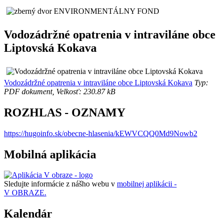
Vodozádržné opatrenia v intraviláne obce
Liptovská Kokava
Vodozádržné opatrenia v intraviláne obce Liptovská Kokava
Typ:
PDF dokument, Velkosť: 230.87 kB
ROZHLAS - OZNAMY
https://hugoinfo.sk/obecne-hlasenia/kEWVCQQ0Md9Nowb2
Mobilná aplikácia
Sledujte informácie z nášho webu v
mobilnej aplikácii -
V OBRAZE.
Kalendár