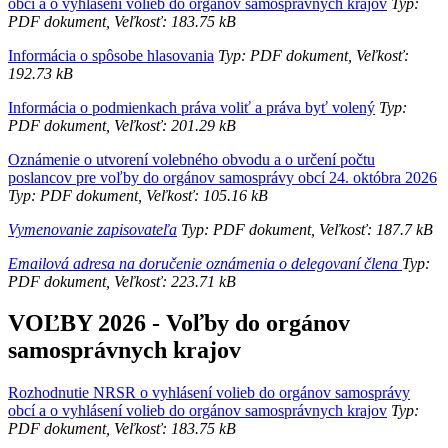
obcí a o vyhlásení volieb do orgánov samosprávnych krajov
Typ:
PDF dokument, Veľkosť: 183.75 kB
Informácia o spôsobe hlasovania
Typ: PDF dokument, Veľkosť:
192.73 kB
Informácia o podmienkach práva voliť a práva byť volený
Typ:
PDF dokument, Veľkosť: 201.29 kB
Oznámenie o utvorení volebného obvodu a o určení počtu
poslancov pre voľby do orgánov samosprávy obcí 24. októbra 2026
Typ: PDF dokument, Veľkosť: 105.16 kB
Vymenovanie zapisovateľa
Typ: PDF dokument, Veľkosť: 187.7 kB
Emailová adresa na doručenie oznámenia o delegovaní člena
Typ:
PDF dokument, Veľkosť: 223.71 kB
VOĽBY 2026 - Voľby do orgánov
samosprávnych krajov
Rozhodnutie NRSR o vyhlásení volieb do orgánov samosprávy
obcí a o vyhlásení volieb do orgánov samosprávnych krajov
Typ:
PDF dokument, Veľkosť: 183.75 kB