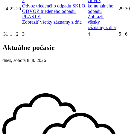
2
Odvoz
Odvoz triedeného odpadu SKLO
komunálneho
24
25
26
29
30
ODVOZ triedeného odpadu
odpadu
PLASTY
Zobraziť
Zobraziť všetky záznamy z dňa
všetky
záznamy z dňa
31
1
2
3
4
5
6
Aktuálne počasie
dnes, sobota 8. 8. 2026