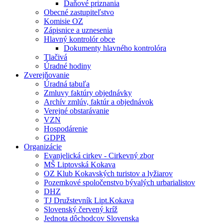
Daňové priznania
Obecné zastupiteľstvo
Komisie OZ
Zápisnice a uznesenia
Hlavný kontrolór obce
Dokumenty hlavného kontrolóra
Tlačivá
Úradné hodiny
Zverejňovanie
Úradná tabuľa
Zmluvy faktúry objednávky
Archív zmlúv, faktúr a objednávok
Verejné obstarávanie
VZN
Hospodárenie
GDPR
Organizácie
Evanjelická cirkev - Cirkevný zbor
MŠ Liptovská Kokava
OZ Klub Kokavských turistov a lyžiarov
Pozemkové spoločenstvo bývalých urbarialistov
DHZ
TJ Družstevník Lipt.Kokava
Slovenský červený kríž
Jednota dôchodcov Slovenska