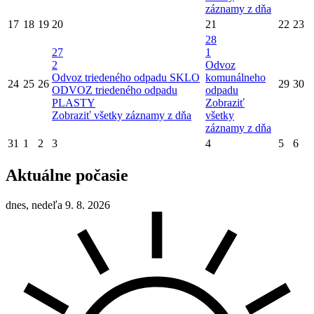
záznamy z dňa
17
18
19
20
21
22
23
28
27
1
2
Odvoz
Odvoz triedeného odpadu SKLO
komunálneho
24
25
26
29
30
ODVOZ triedeného odpadu
odpadu
PLASTY
Zobraziť
Zobraziť všetky záznamy z dňa
všetky
záznamy z dňa
31
1
2
3
4
5
6
Aktuálne počasie
dnes, nedeľa 9. 8. 2026