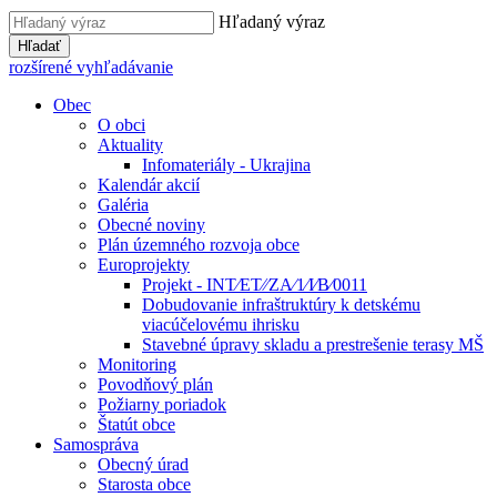
Hľadaný výraz
Hľadať
rozšírené vyhľadávanie
Obec
O obci
Aktuality
Infomateriály - Ukrajina
Kalendár akcií
Galéria
Obecné noviny
Plán územného rozvoja obce
Europrojekty
Projekt - INT⁄ET⁄⁄ZA⁄1⁄I⁄B⁄0011
Dobudovanie infraštruktúry k detskému
viacúčelovému ihrisku
Stavebné úpravy skladu a prestrešenie terasy MŠ
Monitoring
Povodňový plán
Požiarny poriadok
Štatút obce
Samospráva
Obecný úrad
Starosta obce