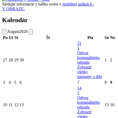
Sledujte informácie z nášho webu v
mobilnej aplikácii -
V OBRAZE.
Kalendár
August
2026
Po
Ut
St
Št
Pia
So
Ne
31
1
Odvoz
komunálneho
27
28
29
30
1
2
odpadu
Zobraziť
všetky
záznamy z dňa
3
4
5
6
7
8
9
14
1
Odvoz
komunálneho
10
11
12
13
15
16
odpadu
Zobraziť
všetky