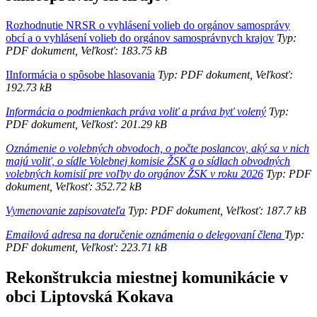
Rozhodnutie NRSR o vyhlásení volieb do orgánov samosprávy
obcí a o vyhlásení volieb do orgánov samosprávnych krajov
Typ:
PDF dokument, Veľkosť: 183.75 kB
IInformácia o spôsobe hlasovania
Typ: PDF dokument, Veľkosť:
192.73 kB
Informácia o podmienkach práva voliť a práva byť volený
Typ:
PDF dokument, Veľkosť: 201.29 kB
Oznámenie o volebných obvodoch, o počte poslancov, aký sa v nich
majú voliť, o sídle Volebnej komisie ŽSK a o sídlach obvodných
volebných komisií pre voľby do orgánov ŽSK v roku 2026
Typ: PDF
dokument, Veľkosť: 352.72 kB
Vymenovanie zapisovateľa
Typ: PDF dokument, Veľkosť: 187.7 kB
Emailová adresa na doručenie oznámenia o delegovaní člena
Typ:
PDF dokument, Veľkosť: 223.71 kB
Rekonštrukcia miestnej komunikácie v
obci Liptovská Kokava