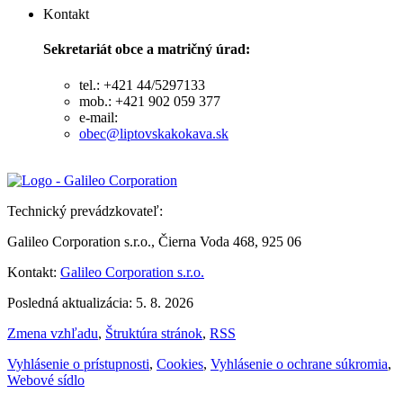
Kontakt
Sekretariát obce a matričný úrad:
tel.: +421 44/5297133
mob.: +421 902 059 377
e-mail:
obec@liptovskakokava.sk
Technický prevádzkovateľ:
Galileo Corporation s.r.o., Čierna Voda 468, 925 06
Kontakt:
Galileo Corporation s.r.o.
Posledná aktualizácia: 5. 8. 2026
Zmena vzhľadu
,
Štruktúra stránok
,
RSS
Vyhlásenie o prístupnosti
,
Cookies
,
Vyhlásenie o ochrane súkromia
,
Webové sídlo