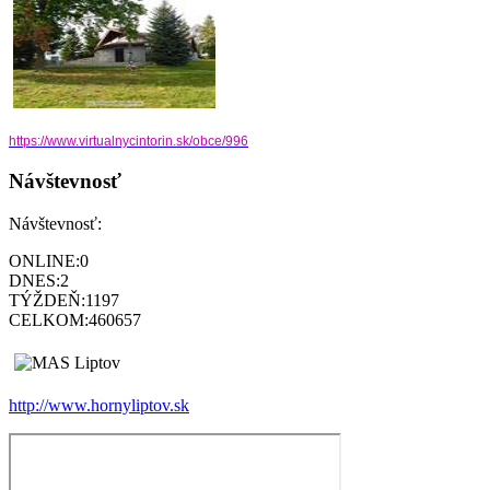
https://www.virtualnycintorin.
sk/obce/996
Návštevnosť
Návštevnosť:
ONLINE:
0
DNES:
2
TÝŽDEŇ:
1197
CELKOM:
460657
http://www.hornyliptov.sk