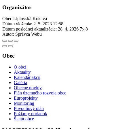
Organizátor
Obec Liptovská Kokava
Dátum vloženia:
2. 5. 2023 12:58
Dátum poslednej aktualizácie:
28. 4. 2026 7:48
Autor:
Správca Webu
Obec
O obci
Aktuality
Kalendár akcií
Galéria
Obecné noviny
Plán územného rozvoja obce
Europrojekty
Monitoring
Povodňový plán
Požiarny poriadok
Štatút obce