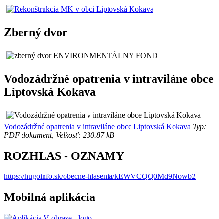
Zberný dvor
Vodozádržné opatrenia v intraviláne obce
Liptovská Kokava
Vodozádržné opatrenia v intraviláne obce Liptovská Kokava
Typ:
PDF dokument, Velkosť: 230.87 kB
ROZHLAS - OZNAMY
https://hugoinfo.sk/obecne-hlasenia/kEWVCQQ0Md9Nowb2
Mobilná aplikácia