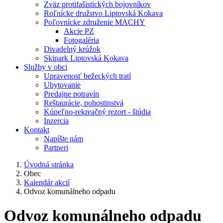
Zväz protifašistických bojovníkov
Roľnícke družstvo Liptovská Kokava
Poľovnícke združenie MACHY
Akcie PZ
Fotogaléria
Divadelný krúžok
Skipark Liptovská Kokava
Služby v obci
Upravenosť bežeckých tratí
Ubytovanie
Predajne potravín
Reštaurácie, pohostinstvá
Kúpeľno-rekreačný rezort - štúdia
Inzercia
Kontakt
Napíšte nám
Partneri
Úvodná stránka
Obec
Kalendár akcií
Odvoz komunálneho odpadu
Odvoz komunálneho odpadu