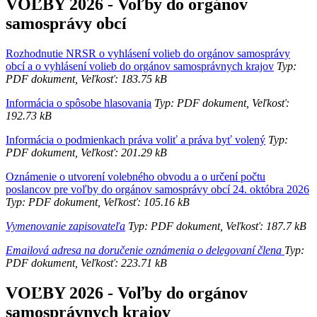
VOĽBY 2026 - Voľby do orgánov
samosprávy obcí
Rozhodnutie NRSR o vyhlásení volieb do orgánov samosprávy
obcí a o vyhlásení volieb do orgánov samosprávnych krajov
Typ:
PDF dokument, Veľkosť: 183.75 kB
Informácia o spôsobe hlasovania
Typ: PDF dokument, Veľkosť:
192.73 kB
Informácia o podmienkach práva voliť a práva byť volený
Typ:
PDF dokument, Veľkosť: 201.29 kB
Oznámenie o utvorení volebného obvodu a o určení počtu
poslancov pre voľby do orgánov samosprávy obcí 24. októbra 2026
Typ: PDF dokument, Veľkosť: 105.16 kB
Vymenovanie zapisovateľa
Typ: PDF dokument, Veľkosť: 187.7 kB
Emailová adresa na doručenie oznámenia o delegovaní člena
Typ:
PDF dokument, Veľkosť: 223.71 kB
VOĽBY 2026 - Voľby do orgánov
samosprávnych krajov