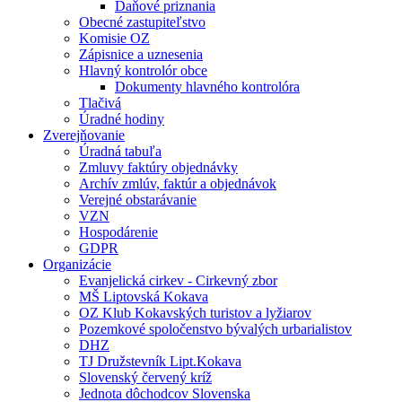
Daňové priznania
Obecné zastupiteľstvo
Komisie OZ
Zápisnice a uznesenia
Hlavný kontrolór obce
Dokumenty hlavného kontrolóra
Tlačivá
Úradné hodiny
Zverejňovanie
Úradná tabuľa
Zmluvy faktúry objednávky
Archív zmlúv, faktúr a objednávok
Verejné obstarávanie
VZN
Hospodárenie
GDPR
Organizácie
Evanjelická cirkev - Cirkevný zbor
MŠ Liptovská Kokava
OZ Klub Kokavských turistov a lyžiarov
Pozemkové spoločenstvo bývalých urbarialistov
DHZ
TJ Družstevník Lipt.Kokava
Slovenský červený kríž
Jednota dôchodcov Slovenska