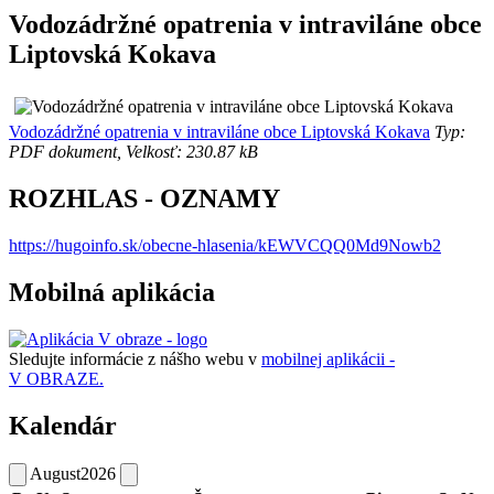
Vodozádržné opatrenia v intraviláne obce
Liptovská Kokava
Vodozádržné opatrenia v intraviláne obce Liptovská Kokava
Typ:
PDF dokument, Velkosť: 230.87 kB
ROZHLAS - OZNAMY
https://hugoinfo.sk/obecne-hlasenia/kEWVCQQ0Md9Nowb2
Mobilná aplikácia
Sledujte informácie z nášho webu v
mobilnej aplikácii -
V OBRAZE.
Kalendár
August
2026