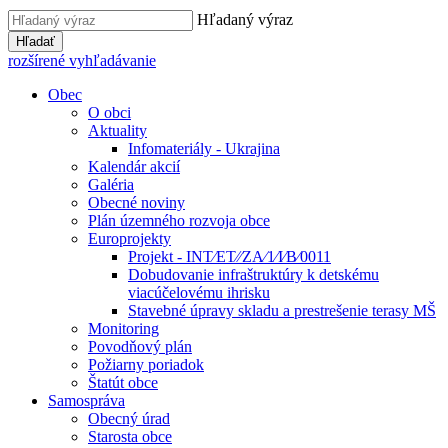
Hľadaný výraz
Hľadať
rozšírené vyhľadávanie
Obec
O obci
Aktuality
Infomateriály - Ukrajina
Kalendár akcií
Galéria
Obecné noviny
Plán územného rozvoja obce
Europrojekty
Projekt - INT⁄ET⁄⁄ZA⁄1⁄I⁄B⁄0011
Dobudovanie infraštruktúry k detskému
viacúčelovému ihrisku
Stavebné úpravy skladu a prestrešenie terasy MŠ
Monitoring
Povodňový plán
Požiarny poriadok
Štatút obce
Samospráva
Obecný úrad
Starosta obce