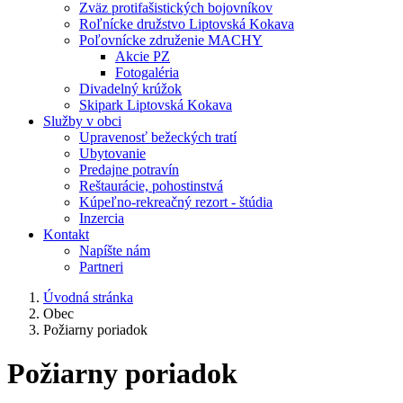
Zväz protifašistických bojovníkov
Roľnícke družstvo Liptovská Kokava
Poľovnícke združenie MACHY
Akcie PZ
Fotogaléria
Divadelný krúžok
Skipark Liptovská Kokava
Služby v obci
Upravenosť bežeckých tratí
Ubytovanie
Predajne potravín
Reštaurácie, pohostinstvá
Kúpeľno-rekreačný rezort - štúdia
Inzercia
Kontakt
Napíšte nám
Partneri
Úvodná stránka
Obec
Požiarny poriadok
Požiarny poriadok