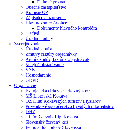
Daňové priznania
Obecné zastupiteľstvo
Komisie OZ
Zápisnice a uznesenia
Hlavný kontrolór obce
Dokumenty hlavného kontrolóra
Tlačivá
Úradné hodiny
Zverejňovanie
Úradná tabuľa
Zmluvy faktúry objednávky
Archív zmlúv, faktúr a objednávok
Verejné obstarávanie
VZN
Hospodárenie
GDPR
Organizácie
Evanjelická cirkev - Cirkevný zbor
MŠ Liptovská Kokava
OZ Klub Kokavských turistov a lyžiarov
Pozemkové spoločenstvo bývalých urbarialistov
DHZ
TJ Družstevník Lipt.Kokava
Slovenský červený kríž
Jednota dôchodcov Slovenska