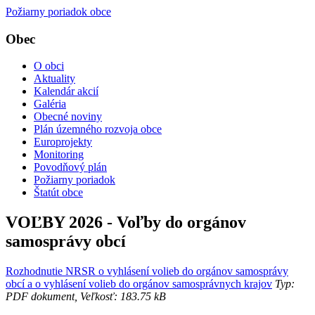
Požiarny poriadok obce
Obec
O obci
Aktuality
Kalendár akcií
Galéria
Obecné noviny
Plán územného rozvoja obce
Europrojekty
Monitoring
Povodňový plán
Požiarny poriadok
Štatút obce
VOĽBY 2026 - Voľby do orgánov
samosprávy obcí
Rozhodnutie NRSR o vyhlásení volieb do orgánov samosprávy
obcí a o vyhlásení volieb do orgánov samosprávnych krajov
Typ:
PDF dokument, Veľkosť: 183.75 kB