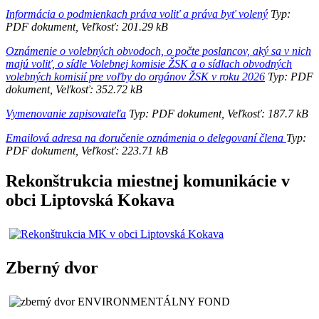
Informácia o podmienkach práva voliť a práva byť volený
Typ:
PDF dokument, Veľkosť: 201.29 kB
Oznámenie o volebných obvodoch, o počte poslancov, aký sa v nich
majú voliť, o sídle Volebnej komisie ŽSK a o sídlach obvodných
volebných komisií pre voľby do orgánov ŽSK v roku 2026
Typ: PDF
dokument, Veľkosť: 352.72 kB
Vymenovanie zapisovateľa
Typ: PDF dokument, Veľkosť: 187.7 kB
Emailová adresa na doručenie oznámenia o delegovaní člena
Typ:
PDF dokument, Veľkosť: 223.71 kB
Rekonštrukcia miestnej komunikácie v
obci Liptovská Kokava
Zberný dvor