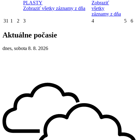
PLASTY
Zobraziť
Zobraziť všetky záznamy z dňa
všetky
záznamy z dňa
31
1
2
3
4
5
6
Aktuálne počasie
dnes, sobota 8. 8. 2026