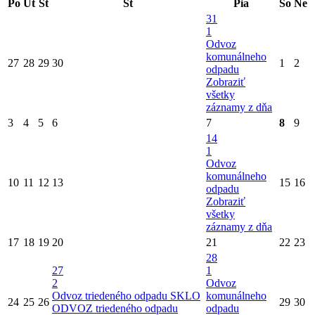
Po
Ut
St
Št
Pia
So
Ne
31
1
Odvoz
komunálneho
27
28
29
30
1
2
odpadu
Zobraziť
všetky
záznamy z dňa
3
4
5
6
7
8
9
14
1
Odvoz
komunálneho
10
11
12
13
15
16
odpadu
Zobraziť
všetky
záznamy z dňa
17
18
19
20
21
22
23
28
27
1
2
Odvoz
Odvoz triedeného odpadu SKLO
komunálneho
24
25
26
29
30
ODVOZ triedeného odpadu
odpadu