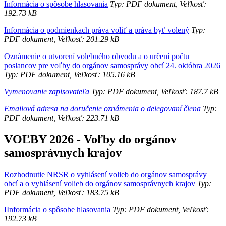
Informácia o spôsobe hlasovania
Typ: PDF dokument, Veľkosť:
192.73 kB
Informácia o podmienkach práva voliť a práva byť volený
Typ:
PDF dokument, Veľkosť: 201.29 kB
Oznámenie o utvorení volebného obvodu a o určení počtu
poslancov pre voľby do orgánov samosprávy obcí 24. októbra 2026
Typ: PDF dokument, Veľkosť: 105.16 kB
Vymenovanie zapisovateľa
Typ: PDF dokument, Veľkosť: 187.7 kB
Emailová adresa na doručenie oznámenia o delegovaní člena
Typ:
PDF dokument, Veľkosť: 223.71 kB
VOĽBY 2026 - Voľby do orgánov
samosprávnych krajov
Rozhodnutie NRSR o vyhlásení volieb do orgánov samosprávy
obcí a o vyhlásení volieb do orgánov samosprávnych krajov
Typ:
PDF dokument, Veľkosť: 183.75 kB
IInformácia o spôsobe hlasovania
Typ: PDF dokument, Veľkosť:
192.73 kB