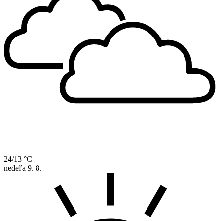
24/13 °C
nedeľa
9. 8.