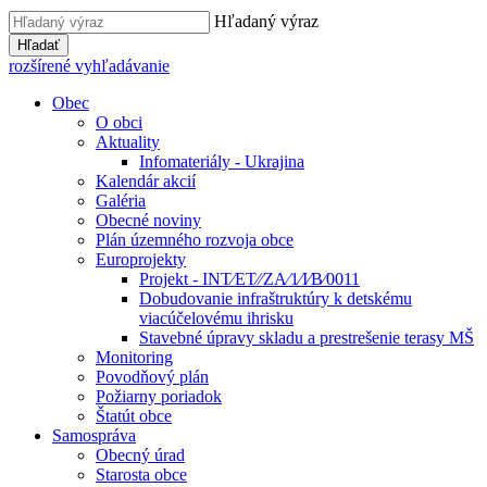
Hľadaný výraz
Hľadať
rozšírené vyhľadávanie
Obec
O obci
Aktuality
Infomateriály - Ukrajina
Kalendár akcií
Galéria
Obecné noviny
Plán územného rozvoja obce
Europrojekty
Projekt - INT⁄ET⁄⁄ZA⁄1⁄I⁄B⁄0011
Dobudovanie infraštruktúry k detskému
viacúčelovému ihrisku
Stavebné úpravy skladu a prestrešenie terasy MŠ
Monitoring
Povodňový plán
Požiarny poriadok
Štatút obce
Samospráva
Obecný úrad
Starosta obce