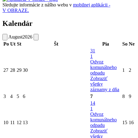
Sledujte informácie z nášho webu v
mobilnej aplikácii -
V OBRAZE.
Kalendár
August
2026
Po
Ut
St
Št
Pia
So
Ne
31
1
Odvoz
komunálneho
27
28
29
30
1
2
odpadu
Zobraziť
všetky
záznamy z dňa
3
4
5
6
7
8
9
14
1
Odvoz
komunálneho
10
11
12
13
15
16
odpadu
Zobraziť
všetky