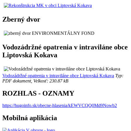
Zberný dvor
Vodozádržné opatrenia v intraviláne obce
Liptovská Kokava
Vodozádržné opatrenia v intraviláne obce Liptovská Kokava
Typ:
PDF dokument, Velkosť: 230.87 kB
ROZHLAS - OZNAMY
https://hugoinfo.sk/obecne-hlasenia/kEWVCQQ0Md9Nowb2
Mobilná aplikácia