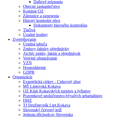
Daňové priznania
Obecné zastupiteľstvo
Komisie OZ
Zápisnice a uznesenia
Hlavný kontrolór obce
Dokumenty hlavného kontrolóra
Tlačivá
Úradné hodiny
Zverejňovanie
Úradná tabuľa
Zmluvy faktúry objednávky
Archív zmlúv, faktúr a objednávok
Verejné obstarávanie
VZN
Hospodárenie
GDPR
Organizácie
Evanjelická cirkev - Cirkevný zbor
MŠ Liptovská Kokava
OZ Klub Kokavských turistov a lyžiarov
Pozemkové spoločenstvo bývalých urbarialistov
DHZ
TJ Družstevník Lipt.Kokava
Slovenský červený kríž
Jednota dôchodcov Slovenska