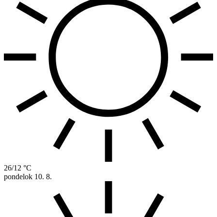
26/12 °C
pondelok
10. 8.