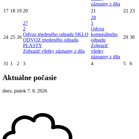
záznamy z dňa
17
18
19
20
21
22
23
28
27
1
2
Odvoz
Odvoz triedeného odpadu SKLO
komunálneho
24
25
26
29
30
ODVOZ triedeného odpadu
odpadu
PLASTY
Zobraziť
Zobraziť všetky záznamy z dňa
všetky
záznamy z dňa
31
1
2
3
4
5
6
Aktuálne počasie
dnes, piatok 7. 8. 2026