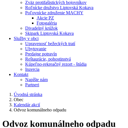
Zväz protifašistických bojovníkov
Roľnícke družstvo Liptovská Kokava
Poľovnícke združenie MACHY
Akcie PZ
Fotogaléria
Divadelný krúžok
Skipark Liptovská Kokava
Služby v obci
Upravenosť bežeckých tratí
Ubytovanie
Predajne potravín
Reštaurácie, pohostinstvá
Kúpeľno-rekreačný rezort - štúdia
Inzercia
Kontakt
Napíšte nám
Partneri
Úvodná stránka
Obec
Kalendár akcií
Odvoz komunálneho odpadu
Odvoz komunálneho odpadu