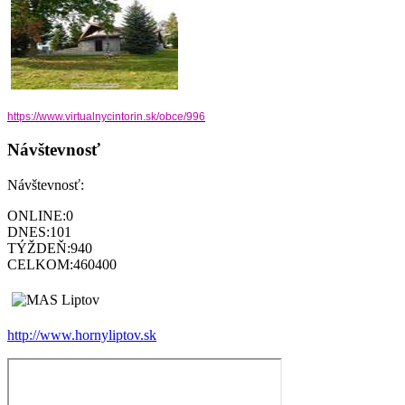
https://www.virtualnycintorin.
sk/obce/996
Návštevnosť
Návštevnosť:
ONLINE:
0
DNES:
101
TÝŽDEŇ:
940
CELKOM:
460400
http://www.hornyliptov.sk