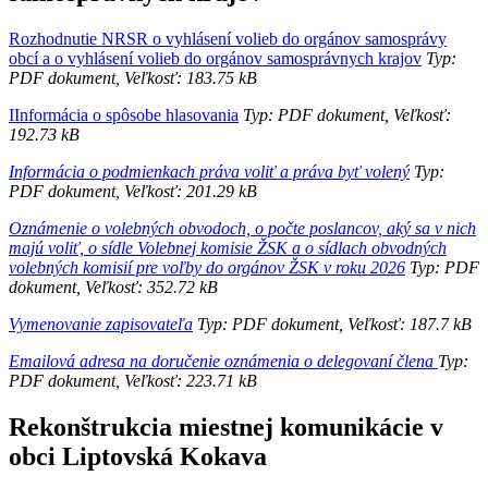
Rozhodnutie NRSR o vyhlásení volieb do orgánov samosprávy
obcí a o vyhlásení volieb do orgánov samosprávnych krajov
Typ:
PDF dokument, Veľkosť: 183.75 kB
IInformácia o spôsobe hlasovania
Typ: PDF dokument, Veľkosť:
192.73 kB
Informácia o podmienkach práva voliť a práva byť volený
Typ:
PDF dokument, Veľkosť: 201.29 kB
Oznámenie o volebných obvodoch, o počte poslancov, aký sa v nich
majú voliť, o sídle Volebnej komisie ŽSK a o sídlach obvodných
volebných komisií pre voľby do orgánov ŽSK v roku 2026
Typ: PDF
dokument, Veľkosť: 352.72 kB
Vymenovanie zapisovateľa
Typ: PDF dokument, Veľkosť: 187.7 kB
Emailová adresa na doručenie oznámenia o delegovaní člena
Typ:
PDF dokument, Veľkosť: 223.71 kB
Rekonštrukcia miestnej komunikácie v
obci Liptovská Kokava