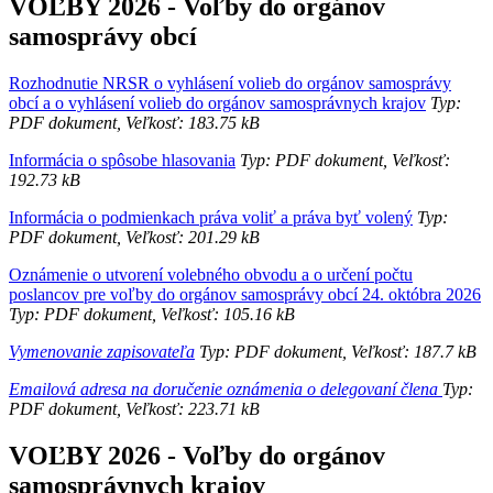
VOĽBY 2026 - Voľby do orgánov
samosprávy obcí
Rozhodnutie NRSR o vyhlásení volieb do orgánov samosprávy
obcí a o vyhlásení volieb do orgánov samosprávnych krajov
Typ:
PDF dokument, Veľkosť: 183.75 kB
Informácia o spôsobe hlasovania
Typ: PDF dokument, Veľkosť:
192.73 kB
Informácia o podmienkach práva voliť a práva byť volený
Typ:
PDF dokument, Veľkosť: 201.29 kB
Oznámenie o utvorení volebného obvodu a o určení počtu
poslancov pre voľby do orgánov samosprávy obcí 24. októbra 2026
Typ: PDF dokument, Veľkosť: 105.16 kB
Vymenovanie zapisovateľa
Typ: PDF dokument, Veľkosť: 187.7 kB
Emailová adresa na doručenie oznámenia o delegovaní člena
Typ:
PDF dokument, Veľkosť: 223.71 kB
VOĽBY 2026 - Voľby do orgánov
samosprávnych krajov