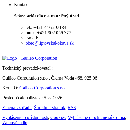
Kontakt
Sekretariát obce a matričný úrad:
tel.: +421 44/5297133
mob.: +421 902 059 377
e-mail:
obec@liptovskakokava.sk
Technický prevádzkovateľ:
Galileo Corporation s.r.o., Čierna Voda 468, 925 06
Kontakt:
Galileo Corporation s.r.o.
Posledná aktualizácia: 5. 8. 2026
Zmena vzhľadu
,
Štruktúra stránok
,
RSS
Vyhlásenie o prístupnosti
,
Cookies
,
Vyhlásenie o ochrane súkromia
,
Webové sídlo