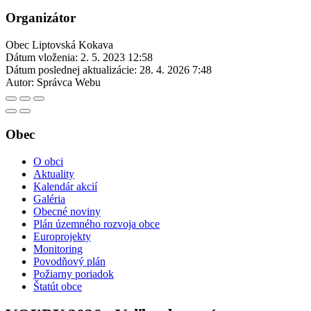
Organizátor
Obec Liptovská Kokava
Dátum vloženia:
2. 5. 2023 12:58
Dátum poslednej aktualizácie:
28. 4. 2026 7:48
Autor:
Správca Webu
Obec
O obci
Aktuality
Kalendár akcií
Galéria
Obecné noviny
Plán územného rozvoja obce
Europrojekty
Monitoring
Povodňový plán
Požiarny poriadok
Štatút obce