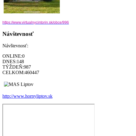
https://www.virtualnycintorin.
sk/obce/996
Návštevnosť
Návštevnosť:
ONLINE:
0
DNES:
148
TÝŽDEŇ:
987
CELKOM:
460447
http://www.hornyliptov.sk