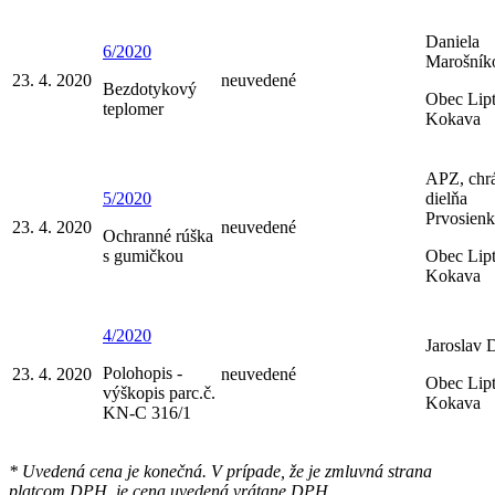
Daniela
6/2020
Marošník
23. 4. 2020
neuvedené
Bezdotykový
Obec Lip
teplomer
Kokava
APZ, chr
5/2020
dielňa
Prvosienk
23. 4. 2020
neuvedené
Ochranné rúška
s gumičkou
Obec Lip
Kokava
4/2020
Jaroslav 
Polohopis -
23. 4. 2020
neuvedené
Obec Lip
výškopis parc.č.
Kokava
KN-C 316/1
* Uvedená cena je konečná. V prípade, že je zmluvná strana
platcom DPH, je cena uvedená vrátane DPH.