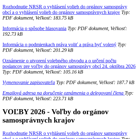
Rozhodnutie NRSR o vyhlásení volieb do orgánov samosprávy
obcí a o vyhlásení volieb do orgánov samosprávnych krajov
Typ:
PDF dokument, Veľkosť: 183.75 kB
Informácia o spôsobe hlasovania
Typ: PDF dokument, Veľkosť:
192.73 kB
Informácia o podmienkach práva voliť a práva byť volený
Typ:
PDF dokument, Veľkosť: 201.29 kB
Oznámenie o utvorení volebného obvodu a o určení počtu
poslancov pre voľby do orgánov samosprávy obcí 24. októbra 2026
Typ: PDF dokument, Veľkosť: 105.16 kB
Vymenovanie zapisovateľa
Typ: PDF dokument, Veľkosť: 187.7 kB
Emailová adresa na doručenie oznámenia o delegovaní člena
Typ:
PDF dokument, Veľkosť: 223.71 kB
VOĽBY 2026 - Voľby do orgánov
samosprávnych krajov
Rozhodnutie NRSR o vyhlásení volieb do orgánov samosprávy
obcí a o vyhlásení volieb do orgánov samosprávnych krajov
Typ: