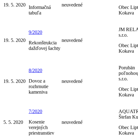
19. 5. 2020
neuvedené
Informačná
Obec Lip
tabuľa
Kokava
JM REL
9/2020
s.r.o.
19. 5. 2020
neuvedené
Rekonštrukcia
Obec Lip
dažďovej šachty
Kokava
Porubän
8/2020
poľnohos
s.r.o.
Dovoz a
19. 5. 2020
neuvedené
rozhrnutie
Obec Lip
kameniva
Kokava
7/2020
AQUATR
Štefan K
Kosenie
5. 5. 2020
neuvedené
verejných
Obec Lip
priestranstiev
Kokava