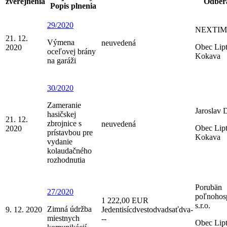
zverejnenia
Odber
Popis plnenia
29/2020
NEXTIM
21. 12.
Výmena
neuvedená
Obec Lip
2020
oceľovej brány
Kokava
na garáži
30/2020
Zameranie
Jaroslav 
hasičskej
21. 12.
zbrojnice s
neuvedená
Obec Lip
2020
prístavbou pre
Kokava
vydanie
kolaudačného
rozhodnutia
Porubän
27/2020
poľnohos
1 222,00 EUR
s.r.o.
Zimná údržba
9. 12. 2020
Jedentisícdvestodvadsaťdva-
miestnych
--
Obec Lip