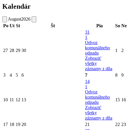
Kalendár
August
2026
Po
Ut
St
Št
Pia
So
Ne
31
1
Odvoz
komunálneho
27
28
29
30
1
2
odpadu
Zobraziť
všetky
záznamy z dňa
3
4
5
6
7
8
9
14
1
Odvoz
komunálneho
10
11
12
13
15
16
odpadu
Zobraziť
všetky
záznamy z dňa
17
18
19
20
21
22
23