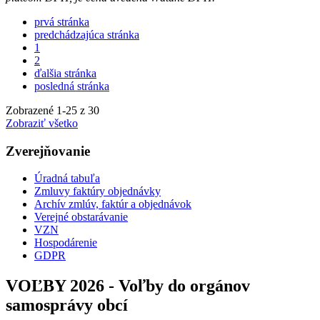
prvá stránka
predchádzajúca stránka
1
2
ďalšia stránka
posledná stránka
Zobrazené
1
-
25
z 30
Zobraziť všetko
Zverejňovanie
Úradná tabuľa
Zmluvy faktúry objednávky
Archív zmlúv, faktúr a objednávok
Verejné obstarávanie
VZN
Hospodárenie
GDPR
VOĽBY 2026 - Voľby do orgánov
samosprávy obcí