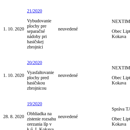
21/2020
Vybudovanie
NEXTIM
plochy pre
1. 10. 2020
neuvedené
separačné
Obec Lip
nádoby pri
Kokava
hasičskej
zbrojnici
20/2020
NEXTIM
Vyasfaltovanie
1. 10. 2020
neuvedené
plochy pred
Obec Lip
hasičskou
Kokava
zbrojnicou
19/2020
Správa 
Obhliadka na
28. 8. 2020
neuvedené
zistenie rozsahu
Obec Lip
orezania líp v
Kokava
k.ú. L.Kokava