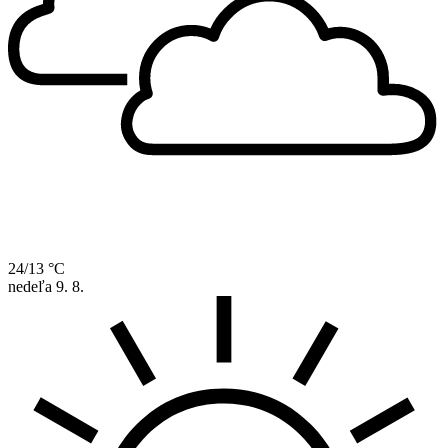
24/13 °C
nedeľa
9. 8.