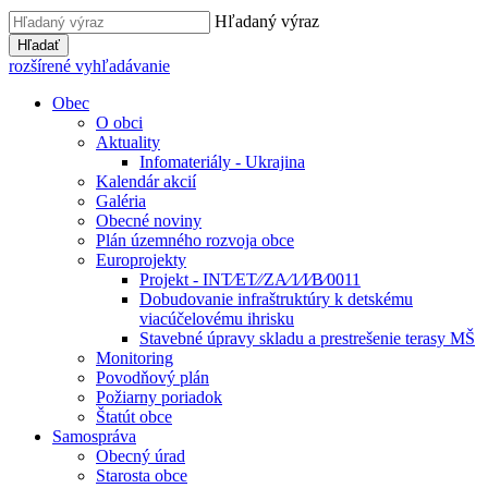
Hľadaný výraz
Hľadať
rozšírené vyhľadávanie
Obec
O obci
Aktuality
Infomateriály - Ukrajina
Kalendár akcií
Galéria
Obecné noviny
Plán územného rozvoja obce
Europrojekty
Projekt - INT⁄ET⁄⁄ZA⁄1⁄I⁄B⁄0011
Dobudovanie infraštruktúry k detskému
viacúčelovému ihrisku
Stavebné úpravy skladu a prestrešenie terasy MŠ
Monitoring
Povodňový plán
Požiarny poriadok
Štatút obce
Samospráva
Obecný úrad
Starosta obce