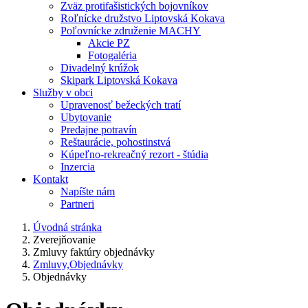
Zväz protifašistických bojovníkov
Roľnícke družstvo Liptovská Kokava
Poľovnícke združenie MACHY
Akcie PZ
Fotogaléria
Divadelný krúžok
Skipark Liptovská Kokava
Služby v obci
Upravenosť bežeckých tratí
Ubytovanie
Predajne potravín
Reštaurácie, pohostinstvá
Kúpeľno-rekreačný rezort - štúdia
Inzercia
Kontakt
Napíšte nám
Partneri
Úvodná stránka
Zverejňovanie
Zmluvy faktúry objednávky
Zmluvy,Objednávky
Objednávky