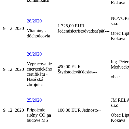
komunikácií
Kokava
NOVOP
28/2020
s.r.o.
1 325,00 EUR
9. 12. 2020
Vitamíny -
Jedentisíctristodvadsaťpäť---
Obec Lip
dôchodcovia
Kokava
26/2020
Ing. Peter
Vypracovanie
490,00 EUR
Medveck
energetického
9. 12. 2020
Štyristodeväťdesiat---
certifikátu -
obec
Hasičská
zbrojnica
25/2020
JM REL
s.r.o.
Pripojenie
9. 12. 2020
100,00 EUR Jednosto--
sirény CO na
Obec Lip
budove MŠ
Kokava