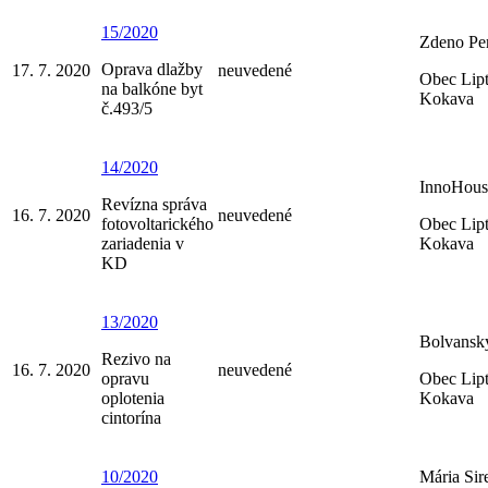
15/2020
Zdeno Per
Oprava dlažby
17. 7. 2020
neuvedené
Obec Lip
na balkóne byt
Kokava
č.493/5
14/2020
InnoHouse
Revízna správa
16. 7. 2020
neuvedené
fotovoltarického
Obec Lip
zariadenia v
Kokava
KD
13/2020
Bolvansk
Rezivo na
16. 7. 2020
neuvedené
opravu
Obec Lip
oplotenia
Kokava
cintorína
10/2020
Mária Sir