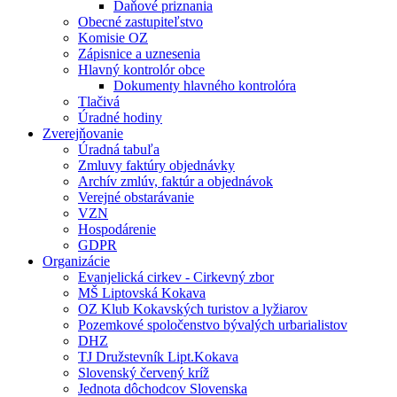
Daňové priznania
Obecné zastupiteľstvo
Komisie OZ
Zápisnice a uznesenia
Hlavný kontrolór obce
Dokumenty hlavného kontrolóra
Tlačivá
Úradné hodiny
Zverejňovanie
Úradná tabuľa
Zmluvy faktúry objednávky
Archív zmlúv, faktúr a objednávok
Verejné obstarávanie
VZN
Hospodárenie
GDPR
Organizácie
Evanjelická cirkev - Cirkevný zbor
MŠ Liptovská Kokava
OZ Klub Kokavských turistov a lyžiarov
Pozemkové spoločenstvo bývalých urbarialistov
DHZ
TJ Družstevník Lipt.Kokava
Slovenský červený kríž
Jednota dôchodcov Slovenska