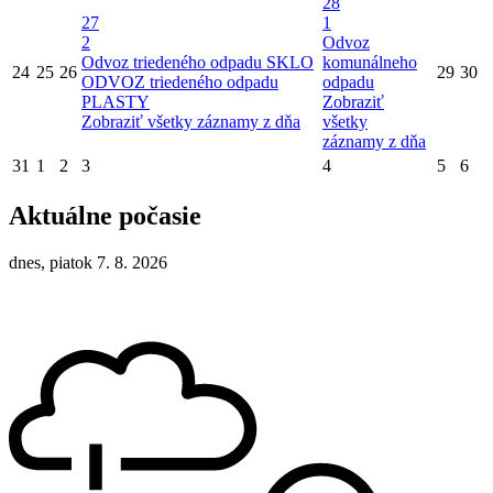
28
27
1
2
Odvoz
Odvoz triedeného odpadu SKLO
komunálneho
24
25
26
29
30
ODVOZ triedeného odpadu
odpadu
PLASTY
Zobraziť
Zobraziť všetky záznamy z dňa
všetky
záznamy z dňa
31
1
2
3
4
5
6
Aktuálne počasie
dnes, piatok 7. 8. 2026