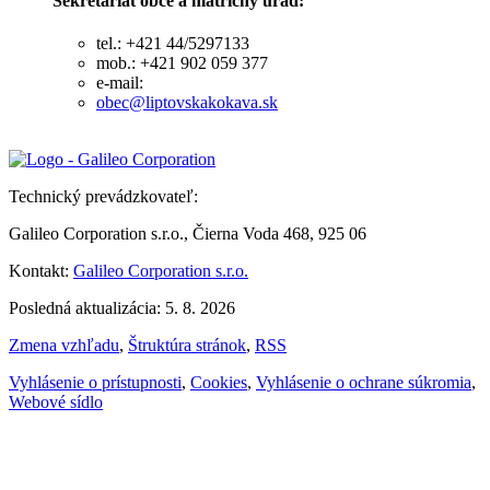
Sekretariát obce a matričný úrad:
tel.: +421 44/5297133
mob.: +421 902 059 377
e-mail:
obec@liptovskakokava.sk
Technický prevádzkovateľ:
Galileo Corporation s.r.o., Čierna Voda 468, 925 06
Kontakt:
Galileo Corporation s.r.o.
Posledná aktualizácia: 5. 8. 2026
Zmena vzhľadu
,
Štruktúra stránok
,
RSS
Vyhlásenie o prístupnosti
,
Cookies
,
Vyhlásenie o ochrane súkromia
,
Webové sídlo