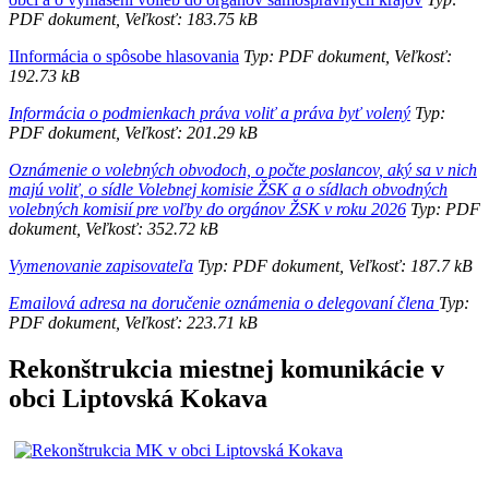
PDF dokument, Veľkosť: 183.75 kB
IInformácia o spôsobe hlasovania
Typ: PDF dokument, Veľkosť:
192.73 kB
Informácia o podmienkach práva voliť a práva byť volený
Typ:
PDF dokument, Veľkosť: 201.29 kB
Oznámenie o volebných obvodoch, o počte poslancov, aký sa v nich
majú voliť, o sídle Volebnej komisie ŽSK a o sídlach obvodných
volebných komisií pre voľby do orgánov ŽSK v roku 2026
Typ: PDF
dokument, Veľkosť: 352.72 kB
Vymenovanie zapisovateľa
Typ: PDF dokument, Veľkosť: 187.7 kB
Emailová adresa na doručenie oznámenia o delegovaní člena
Typ:
PDF dokument, Veľkosť: 223.71 kB
Rekonštrukcia miestnej komunikácie v
obci Liptovská Kokava