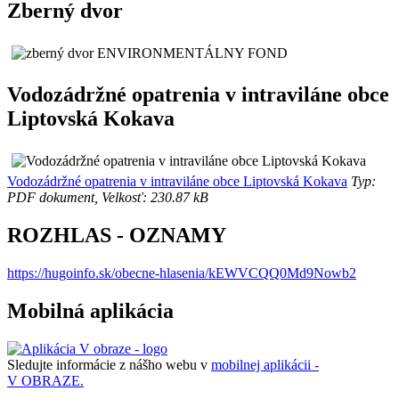
Zberný dvor
Vodozádržné opatrenia v intraviláne obce
Liptovská Kokava
Vodozádržné opatrenia v intraviláne obce Liptovská Kokava
Typ:
PDF dokument, Velkosť: 230.87 kB
ROZHLAS - OZNAMY
https://hugoinfo.sk/obecne-hlasenia/kEWVCQQ0Md9Nowb2
Mobilná aplikácia
Sledujte informácie z nášho webu v
mobilnej aplikácii -
V OBRAZE.