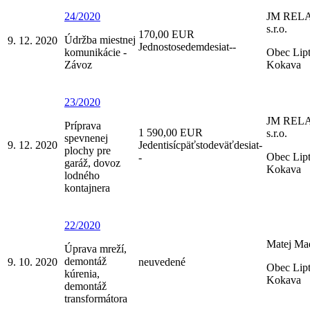
24/2020
JM REL
s.r.o.
170,00 EUR
Údržba miestnej
9. 12. 2020
Jednostosedemdesiat--
komunikácie -
Obec Lip
Závoz
Kokava
23/2020
JM REL
Príprava
1 590,00 EUR
s.r.o.
spevnenej
9. 12. 2020
Jedentisícpäťstodeväťdesiat-
plochy pre
Obec Lip
-
garáž, dovoz
Kokava
lodného
kontajnera
22/2020
Matej Ma
Úprava mreží,
demontáž
9. 10. 2020
neuvedené
Obec Lip
kúrenia,
Kokava
demontáž
transformátora