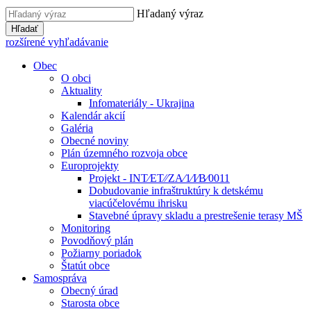
Hľadaný výraz
Hľadať
rozšírené vyhľadávanie
Obec
O obci
Aktuality
Infomateriály - Ukrajina
Kalendár akcií
Galéria
Obecné noviny
Plán územného rozvoja obce
Europrojekty
Projekt - INT⁄ET⁄⁄ZA⁄1⁄I⁄B⁄0011
Dobudovanie infraštruktúry k detskému
viacúčelovému ihrisku
Stavebné úpravy skladu a prestrešenie terasy MŠ
Monitoring
Povodňový plán
Požiarny poriadok
Štatút obce
Samospráva
Obecný úrad
Starosta obce