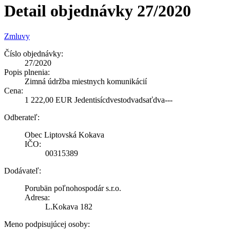
Detail objednávky 27/2020
Zmluvy
Číslo objednávky:
27/2020
Popis plnenia:
Zimná údržba miestnych komunikácií
Cena:
1 222,00 EUR Jedentisícdvestodvadsaťdva---
Odberateľ:
Obec Liptovská Kokava
IČO:
00315389
Dodávateľ:
Porubän poľnohospodár s.r.o.
Adresa:
L.Kokava 182
Meno podpisujúcej osoby: