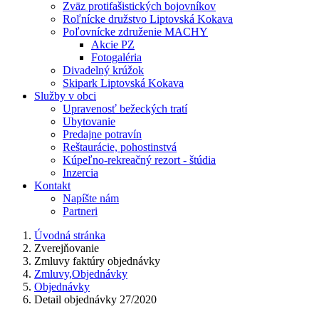
Zväz protifašistických bojovníkov
Roľnícke družstvo Liptovská Kokava
Poľovnícke združenie MACHY
Akcie PZ
Fotogaléria
Divadelný krúžok
Skipark Liptovská Kokava
Služby v obci
Upravenosť bežeckých tratí
Ubytovanie
Predajne potravín
Reštaurácie, pohostinstvá
Kúpeľno-rekreačný rezort - štúdia
Inzercia
Kontakt
Napíšte nám
Partneri
Úvodná stránka
Zverejňovanie
Zmluvy faktúry objednávky
Zmluvy,Objednávky
Objednávky
Detail objednávky 27/2020