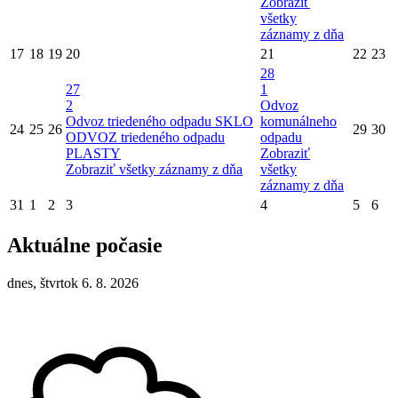
Zobraziť
všetky
záznamy z dňa
17
18
19
20
21
22
23
28
27
1
2
Odvoz
Odvoz triedeného odpadu SKLO
komunálneho
24
25
26
29
30
ODVOZ triedeného odpadu
odpadu
PLASTY
Zobraziť
Zobraziť všetky záznamy z dňa
všetky
záznamy z dňa
31
1
2
3
4
5
6
Aktuálne počasie
dnes, štvrtok 6. 8. 2026