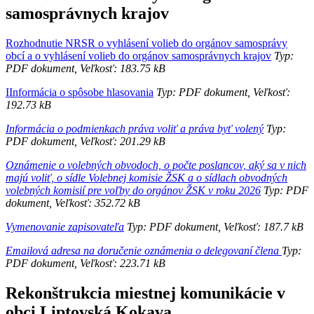
samosprávnych krajov
Rozhodnutie NRSR o vyhlásení volieb do orgánov samosprávy
obcí a o vyhlásení volieb do orgánov samosprávnych krajov
Typ:
PDF dokument, Veľkosť: 183.75 kB
IInformácia o spôsobe hlasovania
Typ: PDF dokument, Veľkosť:
192.73 kB
Informácia o podmienkach práva voliť a práva byť volený
Typ:
PDF dokument, Veľkosť: 201.29 kB
Oznámenie o volebných obvodoch, o počte poslancov, aký sa v nich
majú voliť, o sídle Volebnej komisie ŽSK a o sídlach obvodných
volebných komisií pre voľby do orgánov ŽSK v roku 2026
Typ: PDF
dokument, Veľkosť: 352.72 kB
Vymenovanie zapisovateľa
Typ: PDF dokument, Veľkosť: 187.7 kB
Emailová adresa na doručenie oznámenia o delegovaní člena
Typ:
PDF dokument, Veľkosť: 223.71 kB
Rekonštrukcia miestnej komunikácie v
obci Liptovská Kokava