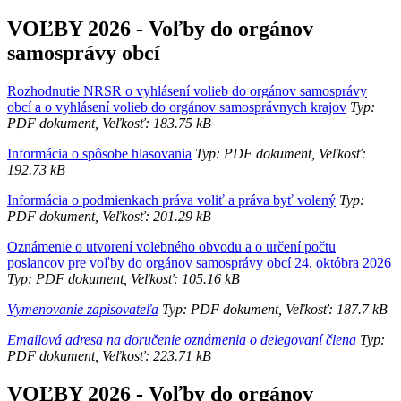
VOĽBY 2026 - Voľby do orgánov
samosprávy obcí
Rozhodnutie NRSR o vyhlásení volieb do orgánov samosprávy
obcí a o vyhlásení volieb do orgánov samosprávnych krajov
Typ:
PDF dokument, Veľkosť: 183.75 kB
Informácia o spôsobe hlasovania
Typ: PDF dokument, Veľkosť:
192.73 kB
Informácia o podmienkach práva voliť a práva byť volený
Typ:
PDF dokument, Veľkosť: 201.29 kB
Oznámenie o utvorení volebného obvodu a o určení počtu
poslancov pre voľby do orgánov samosprávy obcí 24. októbra 2026
Typ: PDF dokument, Veľkosť: 105.16 kB
Vymenovanie zapisovateľa
Typ: PDF dokument, Veľkosť: 187.7 kB
Emailová adresa na doručenie oznámenia o delegovaní člena
Typ:
PDF dokument, Veľkosť: 223.71 kB
VOĽBY 2026 - Voľby do orgánov