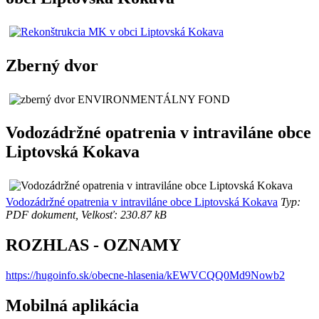
Zberný dvor
Vodozádržné opatrenia v intraviláne obce
Liptovská Kokava
Vodozádržné opatrenia v intraviláne obce Liptovská Kokava
Typ:
PDF dokument, Velkosť: 230.87 kB
ROZHLAS - OZNAMY
https://hugoinfo.sk/obecne-hlasenia/kEWVCQQ0Md9Nowb2
Mobilná aplikácia