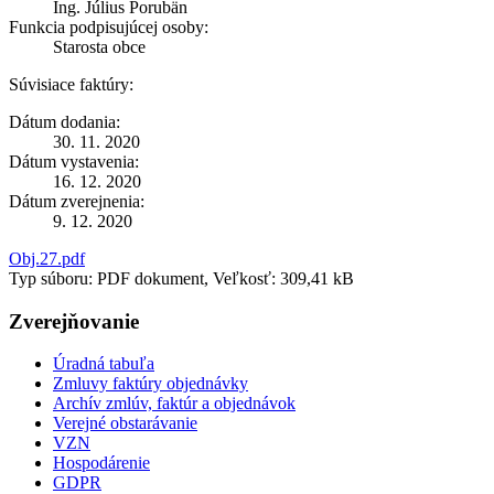
Ing. Július Porubän
Funkcia podpisujúcej osoby:
Starosta obce
Súvisiace faktúry:
Dátum dodania:
30. 11. 2020
Dátum vystavenia:
16. 12. 2020
Dátum zverejnenia:
9. 12. 2020
Obj.27.pdf
Typ súboru: PDF dokument, Veľkosť: 309,41 kB
Zverejňovanie
Úradná tabuľa
Zmluvy faktúry objednávky
Archív zmlúv, faktúr a objednávok
Verejné obstarávanie
VZN
Hospodárenie
GDPR