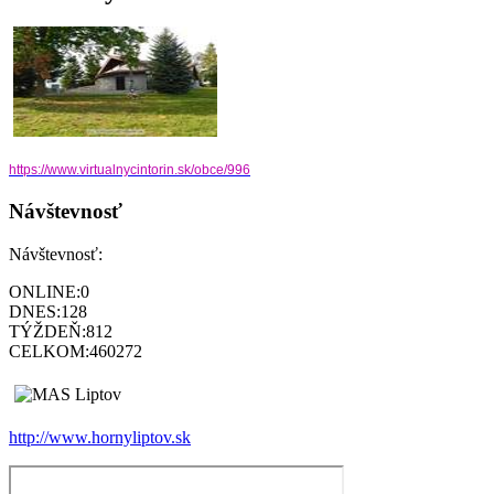
https://www.virtualnycintorin.
sk/obce/996
Návštevnosť
Návštevnosť:
ONLINE:
0
DNES:
128
TÝŽDEŇ:
812
CELKOM:
460272
http://www.hornyliptov.sk