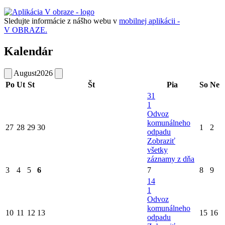
Sledujte informácie z nášho webu v
mobilnej aplikácii -
V OBRAZE.
Kalendár
August
2026
Po
Ut
St
Št
Pia
So
Ne
31
1
Odvoz
komunálneho
27
28
29
30
1
2
odpadu
Zobraziť
všetky
záznamy z dňa
3
4
5
6
7
8
9
14
1
Odvoz
komunálneho
10
11
12
13
15
16
odpadu