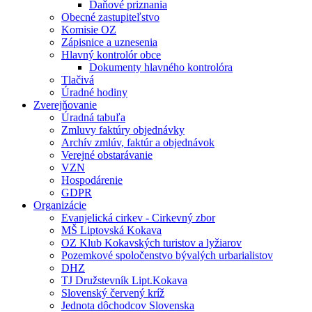
Daňové priznania
Obecné zastupiteľstvo
Komisie OZ
Zápisnice a uznesenia
Hlavný kontrolór obce
Dokumenty hlavného kontrolóra
Tlačivá
Úradné hodiny
Zverejňovanie
Úradná tabuľa
Zmluvy faktúry objednávky
Archív zmlúv, faktúr a objednávok
Verejné obstarávanie
VZN
Hospodárenie
GDPR
Organizácie
Evanjelická cirkev - Cirkevný zbor
MŠ Liptovská Kokava
OZ Klub Kokavských turistov a lyžiarov
Pozemkové spoločenstvo bývalých urbarialistov
DHZ
TJ Družstevník Lipt.Kokava
Slovenský červený kríž
Jednota dôchodcov Slovenska