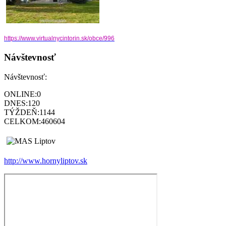
https://www.virtualnycintorin.
sk/obce/996
Návštevnosť
Návštevnosť:
ONLINE:
0
DNES:
120
TÝŽDEŇ:
1144
CELKOM:
460604
http://www.hornyliptov.sk