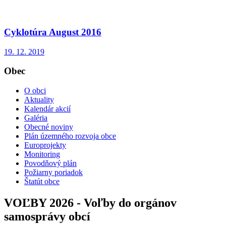
Cyklotúra August 2016
19. 12. 2019
Obec
O obci
Aktuality
Kalendár akcií
Galéria
Obecné noviny
Plán územného rozvoja obce
Europrojekty
Monitoring
Povodňový plán
Požiarny poriadok
Štatút obce
VOĽBY 2026 - Voľby do orgánov
samosprávy obcí