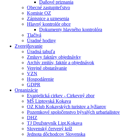
Daňové priznania
Obecné zastupiteľstvo
Komisie OZ
Zápisnice a uznesenia
Hlavný kontrolór obce
Dokumenty hlavného kontrolóra
Tlačivá
Úradné hodiny
Zverejňovanie
Úradná tabuľa
Zmluvy faktúry objednávky
Archív zmlúv, faktúr a objednávok
Verejné obstarávanie
VZN
Hospodárenie
GDPR
Organizácie
Evanjelická cirkev - Cirkevný zbor
MŠ Liptovská Kokava
OZ Klub Kokavských turistov a lyžiarov
Pozemkové spoločenstvo bývalých urbarialistov
DHZ
TJ Družstevník Lipt.Kokava
Slovenský červený kríž
Jednota dôchodcov Slovenska