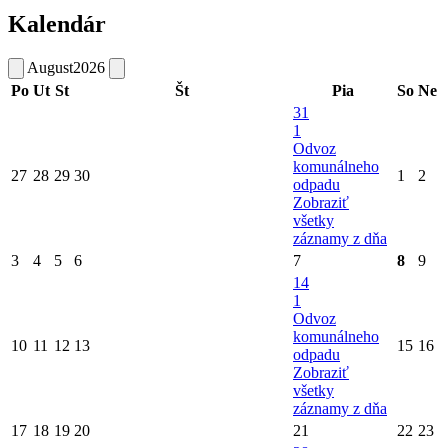
Kalendár
August
2026
Po
Ut
St
Št
Pia
So
Ne
31
1
Odvoz
komunálneho
27
28
29
30
1
2
odpadu
Zobraziť
všetky
záznamy z dňa
3
4
5
6
7
8
9
14
1
Odvoz
komunálneho
10
11
12
13
15
16
odpadu
Zobraziť
všetky
záznamy z dňa
17
18
19
20
21
22
23