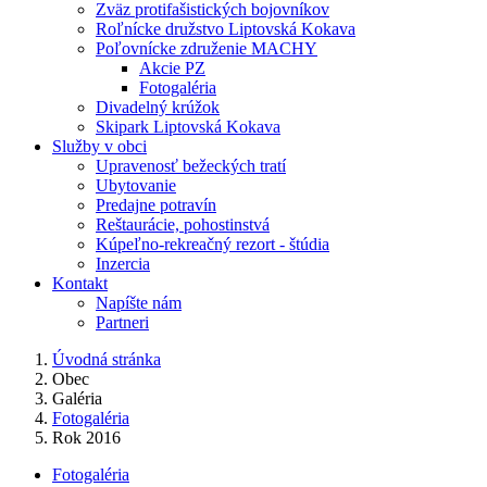
Zväz protifašistických bojovníkov
Roľnícke družstvo Liptovská Kokava
Poľovnícke združenie MACHY
Akcie PZ
Fotogaléria
Divadelný krúžok
Skipark Liptovská Kokava
Služby v obci
Upravenosť bežeckých tratí
Ubytovanie
Predajne potravín
Reštaurácie, pohostinstvá
Kúpeľno-rekreačný rezort - štúdia
Inzercia
Kontakt
Napíšte nám
Partneri
Úvodná stránka
Obec
Galéria
Fotogaléria
Rok 2016
Fotogaléria