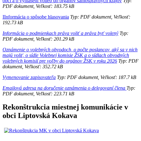
obcí a o vyhlásení volieb do orgánov samosprávnych krajov
Typ:
PDF dokument, Veľkosť: 183.75 kB
IInformácia o spôsobe hlasovania
Typ: PDF dokument, Veľkosť:
192.73 kB
Informácia o podmienkach práva voliť a práva byť volený
Typ:
PDF dokument, Veľkosť: 201.29 kB
Oznámenie o volebných obvodoch, o počte poslancov, aký sa v nich
majú voliť, o sídle Volebnej komisie ŽSK a o sídlach obvodných
volebných komisií pre voľby do orgánov ŽSK v roku 2026
Typ: PDF
dokument, Veľkosť: 352.72 kB
Vymenovanie zapisovateľa
Typ: PDF dokument, Veľkosť: 187.7 kB
Emailová adresa na doručenie oznámenia o delegovaní člena
Typ:
PDF dokument, Veľkosť: 223.71 kB
Rekonštrukcia miestnej komunikácie v
obci Liptovská Kokava