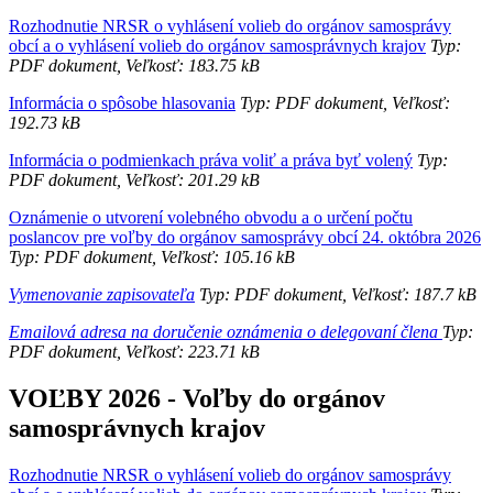
Rozhodnutie NRSR o vyhlásení volieb do orgánov samosprávy
obcí a o vyhlásení volieb do orgánov samosprávnych krajov
Typ:
PDF dokument, Veľkosť: 183.75 kB
Informácia o spôsobe hlasovania
Typ: PDF dokument, Veľkosť:
192.73 kB
Informácia o podmienkach práva voliť a práva byť volený
Typ:
PDF dokument, Veľkosť: 201.29 kB
Oznámenie o utvorení volebného obvodu a o určení počtu
poslancov pre voľby do orgánov samosprávy obcí 24. októbra 2026
Typ: PDF dokument, Veľkosť: 105.16 kB
Vymenovanie zapisovateľa
Typ: PDF dokument, Veľkosť: 187.7 kB
Emailová adresa na doručenie oznámenia o delegovaní člena
Typ:
PDF dokument, Veľkosť: 223.71 kB
VOĽBY 2026 - Voľby do orgánov
samosprávnych krajov
Rozhodnutie NRSR o vyhlásení volieb do orgánov samosprávy