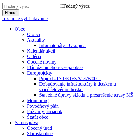
Hľadaný výraz
Hľadať
rozšírené vyhľadávanie
Obec
O obci
Aktuality
Infomateriály - Ukrajina
Kalendár akcií
Galéria
Obecné noviny
Plán územného rozvoja obce
Europrojekty
Projekt - INT⁄ET⁄⁄ZA⁄1⁄I⁄B⁄0011
Dobudovanie infraštruktúry k detskému
viacúčelovému ihrisku
Stavebné úpravy skladu a prestrešenie terasy MŠ
Monitoring
Povodňový plán
Požiarny poriadok
Štatút obce
Samospráva
Obecný úrad
Starosta obce