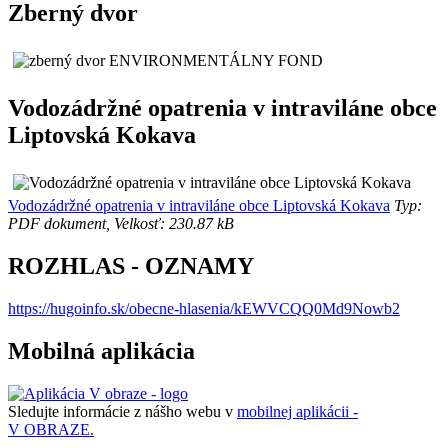
Zberný dvor
Vodozádržné opatrenia v intraviláne obce
Liptovská Kokava
Vodozádržné opatrenia v intraviláne obce Liptovská Kokava
Typ:
PDF dokument, Velkosť: 230.87 kB
ROZHLAS - OZNAMY
https://hugoinfo.sk/obecne-hlasenia/kEWVCQQ0Md9Nowb2
Mobilná aplikácia
Sledujte informácie z nášho webu v
mobilnej aplikácii -
V OBRAZE.