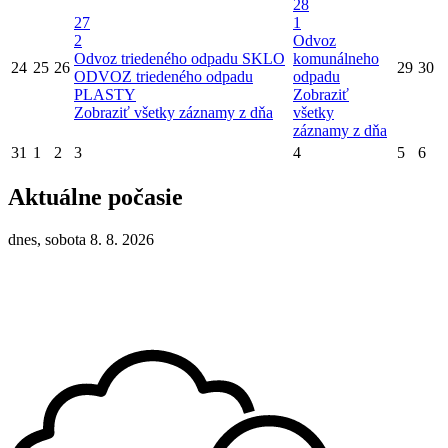
28
27
1
2
Odvoz
Odvoz triedeného odpadu SKLO
komunálneho
24
25
26
29
30
ODVOZ triedeného odpadu
odpadu
PLASTY
Zobraziť
Zobraziť všetky záznamy z dňa
všetky
záznamy z dňa
31
1
2
3
4
5
6
Aktuálne počasie
dnes, sobota 8. 8. 2026