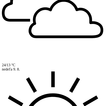
24/13 °C
nedeľa
9. 8.