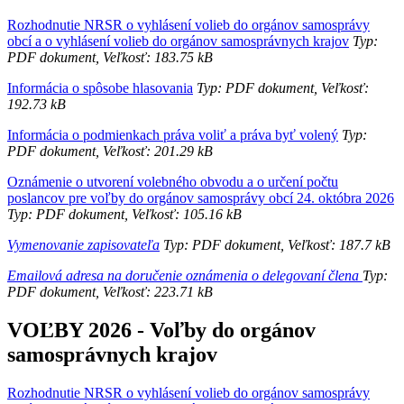
Rozhodnutie NRSR o vyhlásení volieb do orgánov samosprávy
obcí a o vyhlásení volieb do orgánov samosprávnych krajov
Typ:
PDF dokument, Veľkosť: 183.75 kB
Informácia o spôsobe hlasovania
Typ: PDF dokument, Veľkosť:
192.73 kB
Informácia o podmienkach práva voliť a práva byť volený
Typ:
PDF dokument, Veľkosť: 201.29 kB
Oznámenie o utvorení volebného obvodu a o určení počtu
poslancov pre voľby do orgánov samosprávy obcí 24. októbra 2026
Typ: PDF dokument, Veľkosť: 105.16 kB
Vymenovanie zapisovateľa
Typ: PDF dokument, Veľkosť: 187.7 kB
Emailová adresa na doručenie oznámenia o delegovaní člena
Typ:
PDF dokument, Veľkosť: 223.71 kB
VOĽBY 2026 - Voľby do orgánov
samosprávnych krajov
Rozhodnutie NRSR o vyhlásení volieb do orgánov samosprávy