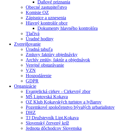
Daňové priznania
Obecné zastupiteľstvo
Komisie OZ
Zápisnice a uznesenia
Hlavný kontrolór obce
Dokumenty hlavného kontrolóra
Tlačivá
Úradné hodiny
Zverejňovanie
Úradná tabuľa
Zmluvy faktúry objednávky
Archív zmlúv, faktúr a objednávok
Verejné obstarávanie
VZN
Hospodárenie
GDPR
Organizácie
Evanjelická cirkev - Cirkevný zbor
MŠ Liptovská Kokava
OZ Klub Kokavských turistov a lyžiarov
Pozemkové spoločenstvo bývalých urbarialistov
DHZ
TJ Družstevník Lipt.Kokava
Slovenský červený kríž
Jednota dôchodcov Slovenska