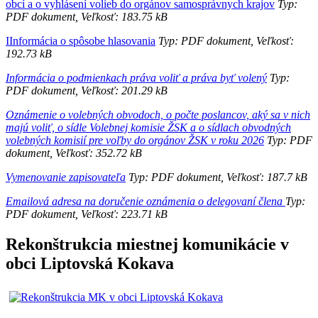
obcí a o vyhlásení volieb do orgánov samosprávnych krajov
Typ:
PDF dokument, Veľkosť: 183.75 kB
IInformácia o spôsobe hlasovania
Typ: PDF dokument, Veľkosť:
192.73 kB
Informácia o podmienkach práva voliť a práva byť volený
Typ:
PDF dokument, Veľkosť: 201.29 kB
Oznámenie o volebných obvodoch, o počte poslancov, aký sa v nich
majú voliť, o sídle Volebnej komisie ŽSK a o sídlach obvodných
volebných komisií pre voľby do orgánov ŽSK v roku 2026
Typ: PDF
dokument, Veľkosť: 352.72 kB
Vymenovanie zapisovateľa
Typ: PDF dokument, Veľkosť: 187.7 kB
Emailová adresa na doručenie oznámenia o delegovaní člena
Typ:
PDF dokument, Veľkosť: 223.71 kB
Rekonštrukcia miestnej komunikácie v
obci Liptovská Kokava