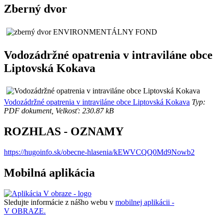
Zberný dvor
Vodozádržné opatrenia v intraviláne obce
Liptovská Kokava
Vodozádržné opatrenia v intraviláne obce Liptovská Kokava
Typ:
PDF dokument, Velkosť: 230.87 kB
ROZHLAS - OZNAMY
https://hugoinfo.sk/obecne-hlasenia/kEWVCQQ0Md9Nowb2
Mobilná aplikácia
Sledujte informácie z nášho webu v
mobilnej aplikácii -
V OBRAZE.