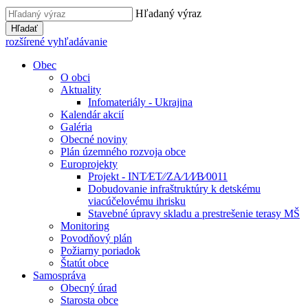
Hľadaný výraz
Hľadať
rozšírené vyhľadávanie
Obec
O obci
Aktuality
Infomateriály - Ukrajina
Kalendár akcií
Galéria
Obecné noviny
Plán územného rozvoja obce
Europrojekty
Projekt - INT⁄ET⁄⁄ZA⁄1⁄I⁄B⁄0011
Dobudovanie infraštruktúry k detskému
viacúčelovému ihrisku
Stavebné úpravy skladu a prestrešenie terasy MŠ
Monitoring
Povodňový plán
Požiarny poriadok
Štatút obce
Samospráva
Obecný úrad
Starosta obce