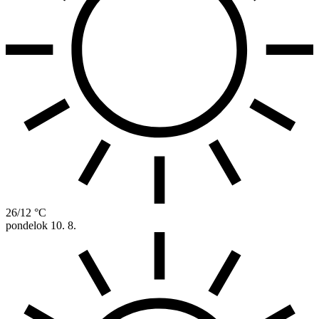
26/12 °C
pondelok
10. 8.