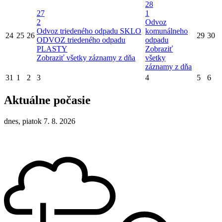
28
27
1
2
Odvoz
Odvoz triedeného odpadu SKLO
komunálneho
24
25
26
29
30
ODVOZ triedeného odpadu
odpadu
PLASTY
Zobraziť
Zobraziť všetky záznamy z dňa
všetky
záznamy z dňa
31
1
2
3
4
5
6
Aktuálne počasie
dnes, piatok 7. 8. 2026