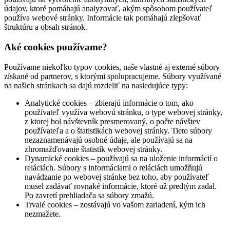
údajov, ktoré pomáhajú analyzovať, akým spôsobom používateľ
používa webové stránky. Informácie tak pomáhajú zlepšovať
štruktúru a obsah stránok.
Aké cookies používame?
Používame niekoľko typov cookies, naše vlastné aj externé súbory
získané od partnerov, s ktorými spolupracujeme. Súbory využívané
na našich stránkach sa dajú rozdeliť na nasledujúce typy:
Analytické cookies – zbierajú informácie o tom, ako
používateľ využíva webovú stránku, o type webovej stránky,
z ktorej bol návštevník presmerovaný, o počte návštev
používateľa a o štatistikách webovej stránky. Tieto súbory
nezaznamenávajú osobné údaje, ale používajú sa na
zhromažďovanie štatistík webovej stránky.
Dynamické cookies – používajú sa na uloženie informácií o
reláciách. Súbory s informáciami o reláciách umožňujú
navádzanie po webovej stránke bez toho, aby používateľ
musel zadávať rovnaké informácie, ktoré už predtým zadal.
Po zavretí prehliadača sa súbory zmažú.
Trvalé cookies – zostávajú vo vašom zariadení, kým ich
nezmažete.