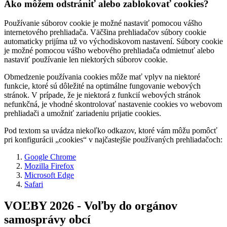
Ako môžem odstrániť alebo zablokovať cookies?
Používanie súborov cookie je možné nastaviť pomocou vášho
internetového prehliadača. Väčšina prehliadačov súbory cookie
automaticky prijíma už vo východiskovom nastavení. Súbory cookie
je možné pomocou vášho webového prehliadača odmietnuť alebo
nastaviť používanie len niektorých súborov cookie.
Obmedzenie používania cookies môže mať vplyv na niektoré
funkcie, ktoré sú dôležité na optimálne fungovanie webových
stránok. V prípade, že je niektorá z funkcií webových stránok
nefunkčná, je vhodné skontrolovať nastavenie cookies vo webovom
prehliadači a umožniť zariadeniu prijatie cookies.
Pod textom sa uvádza niekoľko odkazov, ktoré vám môžu pomôcť
pri konfigurácii „cookies“ v najčastejšie používaných prehliadačoch:
Google Chrome
Mozilla Firefox
Microsoft Edge
Safari
VOĽBY 2026 - Voľby do orgánov
samosprávy obcí