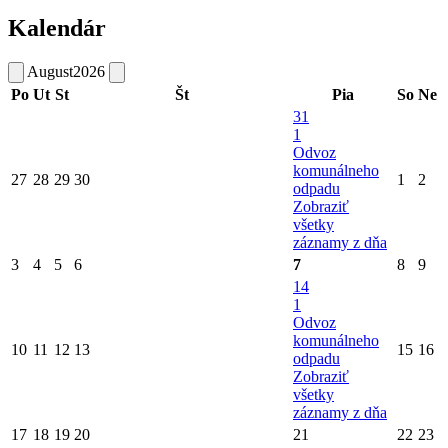
Kalendár
August
2026
Po
Ut
St
Št
Pia
So
Ne
31
1
Odvoz
komunálneho
27
28
29
30
1
2
odpadu
Zobraziť
všetky
záznamy z dňa
3
4
5
6
7
8
9
14
1
Odvoz
komunálneho
10
11
12
13
15
16
odpadu
Zobraziť
všetky
záznamy z dňa
17
18
19
20
21
22
23