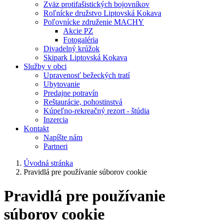
Zväz protifašistických bojovníkov
Roľnícke družstvo Liptovská Kokava
Poľovnícke združenie MACHY
Akcie PZ
Fotogaléria
Divadelný krúžok
Skipark Liptovská Kokava
Služby v obci
Upravenosť bežeckých tratí
Ubytovanie
Predajne potravín
Reštaurácie, pohostinstvá
Kúpeľno-rekreačný rezort - štúdia
Inzercia
Kontakt
Napíšte nám
Partneri
Úvodná stránka
Pravidlá pre používanie súborov cookie
Pravidlá pre používanie
súborov cookie