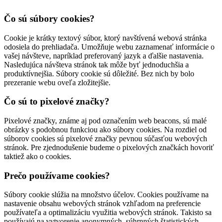
Čo sú súbory cookies?
Cookie je krátky textový súbor, ktorý navštívená webová stránka
odosiela do prehliadača. Umožňuje webu zaznamenať informácie o
vašej návšteve, napríklad preferovaný jazyk a ďalšie nastavenia.
Nasledujúca návšteva stránok tak môže byť jednoduchšia a
produktívnejšia. Súbory cookie sú dôležité. Bez nich by bolo
prezeranie webu oveľa zložitejšie.
Čo sú to pixelové značky?
Pixelové značky, známe aj pod označením web beacons, sú malé
obrázky s podobnou funkciou ako súbory cookies. Na rozdiel od
súborov cookies sú pixelové značky pevnou súčasťou webových
stránok. Pre zjednodušenie budeme o pixelových značkách hovoriť
taktiež ako o cookies.
Prečo používame cookies?
Súbory cookie slúžia na množstvo účelov. Cookies používame na
nastavenie obsahu webových stránok vzhľadom na preferencie
používateľa a optimalizáciu využitia webových stránok. Takisto sa
používajú na vytvorenie anonymných, súhrnných štatistických