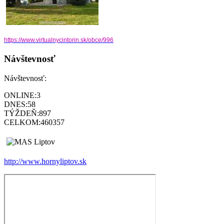
https://www.virtualnycintorin.
sk/obce/996
Návštevnosť
Návštevnosť:
ONLINE:
3
DNES:
58
TÝŽDEŇ:
897
CELKOM:
460357
http://www.hornyliptov.sk