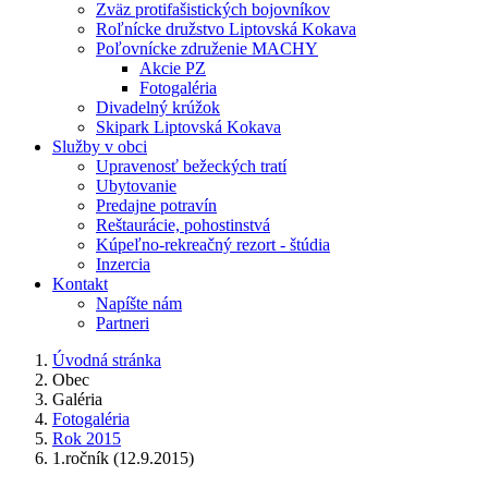
Zväz protifašistických bojovníkov
Roľnícke družstvo Liptovská Kokava
Poľovnícke združenie MACHY
Akcie PZ
Fotogaléria
Divadelný krúžok
Skipark Liptovská Kokava
Služby v obci
Upravenosť bežeckých tratí
Ubytovanie
Predajne potravín
Reštaurácie, pohostinstvá
Kúpeľno-rekreačný rezort - štúdia
Inzercia
Kontakt
Napíšte nám
Partneri
Úvodná stránka
Obec
Galéria
Fotogaléria
Rok 2015
1.ročník (12.9.2015)