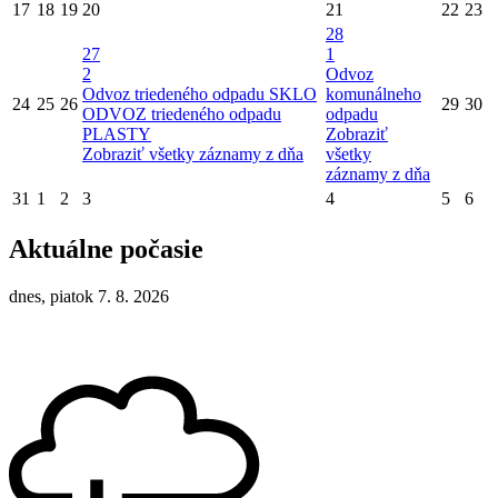
17
18
19
20
21
22
23
28
27
1
2
Odvoz
Odvoz triedeného odpadu SKLO
komunálneho
24
25
26
29
30
ODVOZ triedeného odpadu
odpadu
PLASTY
Zobraziť
Zobraziť všetky záznamy z dňa
všetky
záznamy z dňa
31
1
2
3
4
5
6
Aktuálne počasie
dnes, piatok 7. 8. 2026