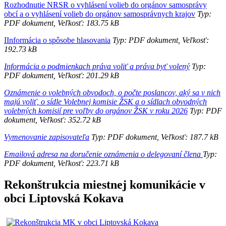
Rozhodnutie NRSR o vyhlásení volieb do orgánov samosprávy
obcí a o vyhlásení volieb do orgánov samosprávnych krajov
Typ:
PDF dokument, Veľkosť: 183.75 kB
IInformácia o spôsobe hlasovania
Typ: PDF dokument, Veľkosť:
192.73 kB
Informácia o podmienkach práva voliť a práva byť volený
Typ:
PDF dokument, Veľkosť: 201.29 kB
Oznámenie o volebných obvodoch, o počte poslancov, aký sa v nich
majú voliť, o sídle Volebnej komisie ŽSK a o sídlach obvodných
volebných komisií pre voľby do orgánov ŽSK v roku 2026
Typ: PDF
dokument, Veľkosť: 352.72 kB
Vymenovanie zapisovateľa
Typ: PDF dokument, Veľkosť: 187.7 kB
Emailová adresa na doručenie oznámenia o delegovaní člena
Typ:
PDF dokument, Veľkosť: 223.71 kB
Rekonštrukcia miestnej komunikácie v
obci Liptovská Kokava