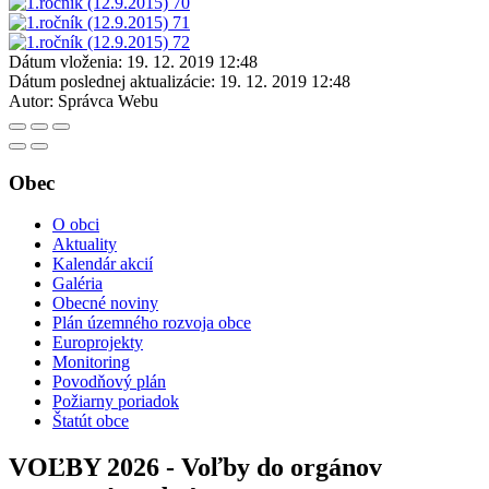
Dátum vloženia:
19. 12. 2019 12:48
Dátum poslednej aktualizácie:
19. 12. 2019 12:48
Autor:
Správca Webu
Obec
O obci
Aktuality
Kalendár akcií
Galéria
Obecné noviny
Plán územného rozvoja obce
Europrojekty
Monitoring
Povodňový plán
Požiarny poriadok
Štatút obce
VOĽBY 2026 - Voľby do orgánov