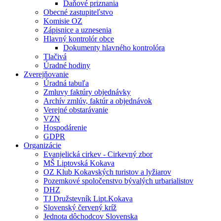
Daňové priznania
Obecné zastupiteľstvo
Komisie OZ
Zápisnice a uznesenia
Hlavný kontrolór obce
Dokumenty hlavného kontrolóra
Tlačivá
Úradné hodiny
Zverejňovanie
Úradná tabuľa
Zmluvy faktúry objednávky
Archív zmlúv, faktúr a objednávok
Verejné obstarávanie
VZN
Hospodárenie
GDPR
Organizácie
Evanjelická cirkev - Cirkevný zbor
MŠ Liptovská Kokava
OZ Klub Kokavských turistov a lyžiarov
Pozemkové spoločenstvo bývalých urbarialistov
DHZ
TJ Družstevník Lipt.Kokava
Slovenský červený kríž
Jednota dôchodcov Slovenska