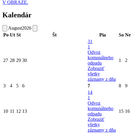
V OBRAZE.
Kalendár
August
2026
Po
Ut
St
Št
Pia
So
Ne
31
1
Odvoz
komunálneho
27
28
29
30
1
2
odpadu
Zobraziť
všetky
záznamy z dňa
3
4
5
6
7
8
9
14
1
Odvoz
komunálneho
10
11
12
13
15
16
odpadu
Zobraziť
všetky
záznamy z dňa