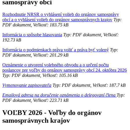
samosprávy obcí
Rozhodnutie NRSR o vyhlásení volieb do orgánov samosprávy
obcí a o vyhlásení volieb do orgánov samosprávnych krajov
Typ:
PDF dokument, Veľkosť: 183.75 kB
Informácia o spôsobe hlasovania
Typ: PDF dokument, Veľkosť:
192.73 kB
Informácia o podmienkach práva voliť a práva byť volený
Typ:
PDF dokument, Veľkosť: 201.29 kB
Oznámenie o utvorení volebného obvodu a o určení počtu
poslancov pre voľby do orgánov samosprávy obcí 24. októbra 2026
Typ: PDF dokument, Veľkosť: 105.16 kB
Vymenovanie zapisovateľa
Typ: PDF dokument, Veľkosť: 187.7 kB
Emailová adresa na doručenie oznámenia o delegovaní člena
Typ:
PDF dokument, Veľkosť: 223.71 kB
VOĽBY 2026 - Voľby do orgánov
samosprávnych krajov