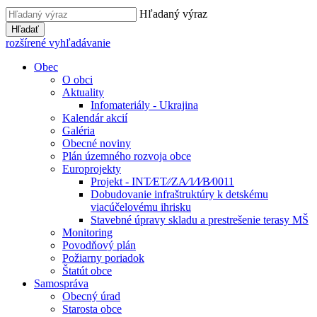
Hľadaný výraz
Hľadať
rozšírené vyhľadávanie
Obec
O obci
Aktuality
Infomateriály - Ukrajina
Kalendár akcií
Galéria
Obecné noviny
Plán územného rozvoja obce
Europrojekty
Projekt - INT⁄ET⁄⁄ZA⁄1⁄I⁄B⁄0011
Dobudovanie infraštruktúry k detskému
viacúčelovému ihrisku
Stavebné úpravy skladu a prestrešenie terasy MŠ
Monitoring
Povodňový plán
Požiarny poriadok
Štatút obce
Samospráva
Obecný úrad
Starosta obce