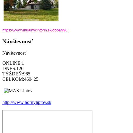
https://www.virtualnycintorin.
sk/obce/996
Návštevnosť
Návštevnosť:
ONLINE:
1
DNES:
126
TÝŽDEŇ:
965
CELKOM:
460425
http://www.hornyliptov.sk