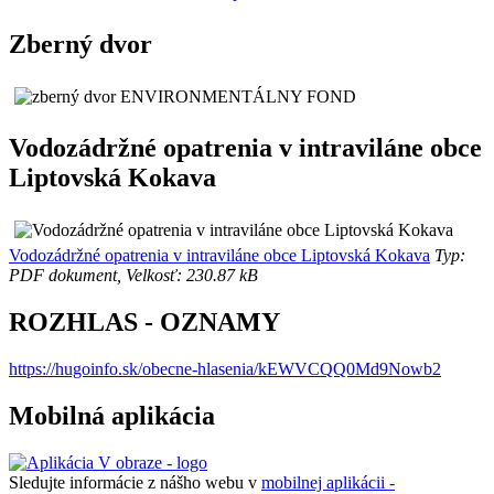
Zberný dvor
Vodozádržné opatrenia v intraviláne obce
Liptovská Kokava
Vodozádržné opatrenia v intraviláne obce Liptovská Kokava
Typ:
PDF dokument, Velkosť: 230.87 kB
ROZHLAS - OZNAMY
https://hugoinfo.sk/obecne-hlasenia/kEWVCQQ0Md9Nowb2
Mobilná aplikácia
Sledujte informácie z nášho webu v
mobilnej aplikácii -